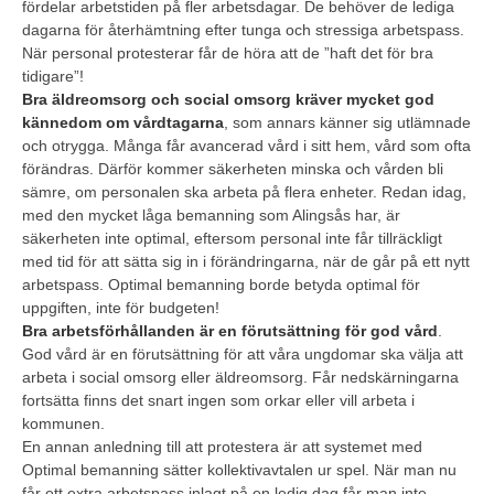
fördelar arbetstiden på fler arbetsdagar. De behöver de lediga
dagarna för återhämtning efter tunga och stressiga arbetspass.
När personal protesterar får de höra att de ”haft det för bra
tidigare”!
Bra äldreomsorg och social omsorg kräver mycket god
kännedom om vårdtagarna
, som annars känner sig utlämnade
och otrygga. Många får avancerad vård i sitt hem, vård som ofta
förändras. Därför kommer säkerheten minska och vården bli
sämre, om personalen ska arbeta på flera enheter. Redan idag,
med den mycket låga bemanning som Alingsås har, är
säkerheten inte optimal, eftersom personal inte får tillräckligt
med tid för att sätta sig in i förändringarna, när de går på ett nytt
arbetspass. Optimal bemanning borde betyda optimal för
uppgiften, inte för budgeten!
Bra arbetsförhållanden är en förutsättning för god vård
.
God vård är en förutsättning för att våra ungdomar ska välja att
arbeta i social omsorg eller äldreomsorg. Får nedskärningarna
fortsätta finns det snart ingen som orkar eller vill arbeta i
kommunen.
En annan anledning till att protestera är att systemet med
Optimal bemanning sätter kollektivavtalen ur spel. När man nu
får ett extra arbetspass inlagt på en ledig dag får man inte