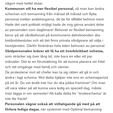
någon med heltid slutar.
Kommunen vill ha mer flexibel personal,
så man kan ändra
scheman och bemanning från månad till månad och flytta
personal mellan avdelningarna, dit de för tillfället behövs mest.
Hade det varit politiskt möjligt hade de nog gärna använt delar
av personalen som daglönare! Behovet av flexibel bemanning
beror på att vårdbehovet på kommunens äldreboenden ska
biståndsbeslutas och att det finns privata vårdgivare att välja i
hemtjänsten. Därför förändras hela tiden behoven av personal.
Vårdpersonalen kräver att få ha ett överblickbart schema,
som sträcker sig över lång tid, inte bara en eller ett par
månader. Det är en förutsättning för att kunna planera sin fritid
och sitt umgänge med familj och vänner.
De protesterar mot att chefer kan ta sig rätten att gå in och
ändra i lagt schema. Mot detta hjälper inte ens en schemaperiod
på ett år. Du vet ändå inte hur du ska jobba framöver! Om man
vill vara säker på att kunna vara ledig en speciell dag, måste
man lägga in om semester! Att kalla detta för ”önskeschema” är
inte lite fräckt!
Personalen vägrar också att stillatigande gå med på att
förlora lediga dagar,
när systemet med Optimal bemanning