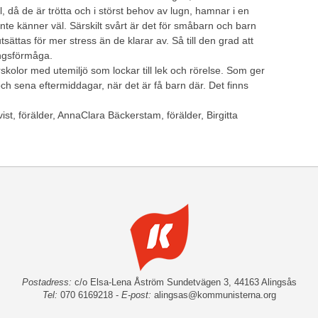
 då de är trötta och i störst behov av lugn, hamnar i en
e känner väl. Särskilt svårt är det för småbarn och barn
sättas för mer stress än de klarar av. Så till den grad att
ingsförmåga.
skolor med utemiljö som lockar till lek och rörelse. Som ger
och sena eftermiddagar, när det är få barn där. Det finns
st, förälder, AnnaClara Bäckerstam, förälder, Birgitta
Postadress:
c/o Elsa-Lena Åström Sundetvägen 3, 44163 Alingsås
Tel:
070 6169218 -
E-post:
alingsas@kommunisterna.org