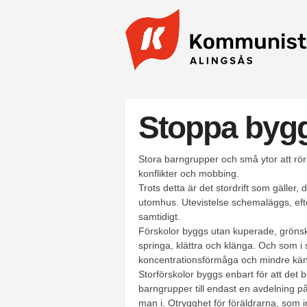
Hoppa till huvudinnehåll
Stoppa bygg
Stora barngrupper och små ytor att röra 
konflikter och mobbing.
Trots detta är det stordrift som gäller,
utomhus. Utevistelse schemaläggs, efte
samtidigt.
Förskolor byggs utan kuperade, grönskan
springa, klättra och klänga. Och som i si
koncentrationsförmåga och mindre känsl
Storförskolor byggs enbart för att det bl
barngrupper till endast en avdelning på
man i. Otrygghet för föräldrarna, som 