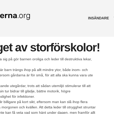
INSÄNDARE
et av storförskolor!
sig på gör barnen oroliga och leder till destruktiva lekar,
 där barn trängs ihop på allt mindre ytor, både inom- och
rsom gårdarna är för små, för att alla ska kunna vara ute
de utegårdar, trots att sådan utemiljö stimulerar till att
n tur bidrar till glädje, bättre motorik, högre
ighet för infektioner.
ir billigare på kort sikt, eftersom man kan slå ihop flera
 morgonen och kvällen. Att detta leder till otrygghet struntar
inte kan få veta vad som hänt under dagen, men framför allt