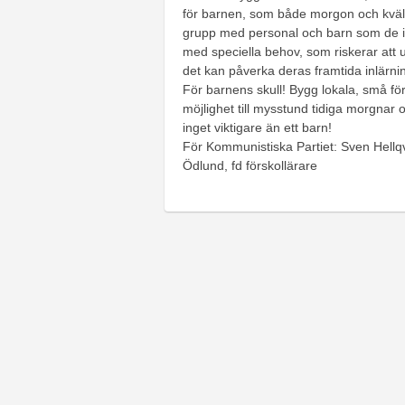
för barnen, som både morgon och kväll,
grupp med personal och barn som de int
med speciella behov, som riskerar att ut
det kan påverka deras framtida inlärn
För barnens skull! Bygg lokala, små för
möjlighet till mysstund tidiga morgnar 
inget viktigare än ett barn!
För Kommunistiska Partiet: Sven Hellqvi
Ödlund, fd förskollärare